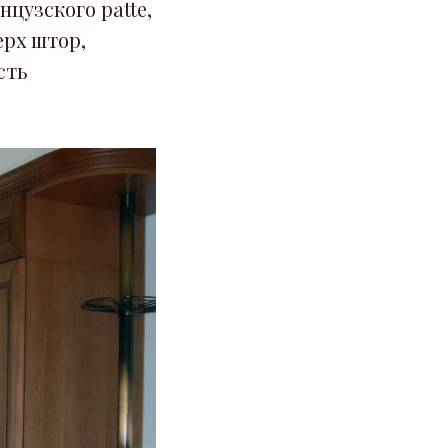
цузского patte,
ерх штор,
сть