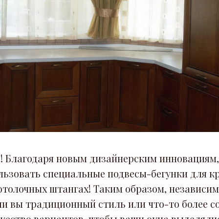
е! Благодаря новым дизайнерским инновациям,
льзовать специальные подвесы-бегунки для к
толочных штангах! Таким образом, независимо
ли вы традиционный стиль или что-то более с
жество вариантов, чтобы ваши окна выделялис