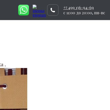
+7 499 136-94-69
c 11:00 до 20:00, пн-вс
а .