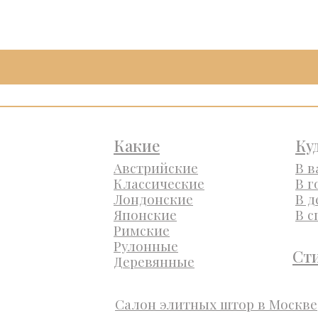
Какие
Ку
Австрийские
В 
Классические
В г
Лондонские
В д
Японские
В 
Римские
Рулонные
Ст
Деревянные
Салон элитных штор в Москве