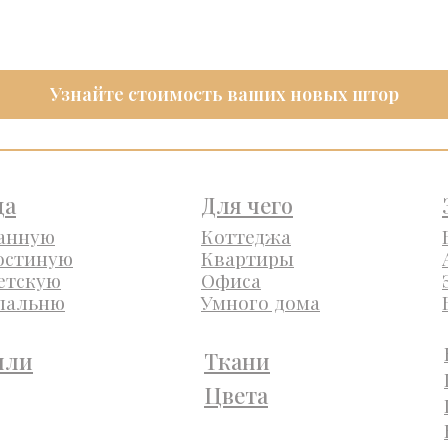
Узнайте стоимость ваших новых штор
да
Для чего
ванную
Коттеджа
остиную
Квартиры
етскую
Офиса
спальню
Умного дома
или
Ткани
Цвета