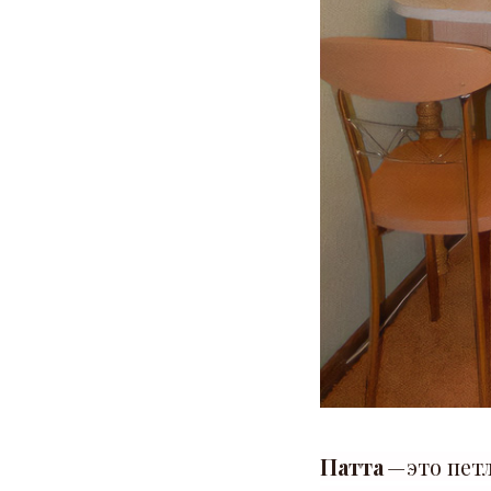
Патта
— это пет