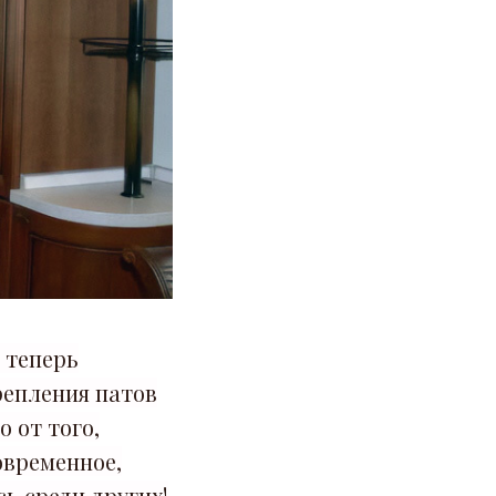
 теперь
репления патов
 от того,
овременное,
ь среди других!