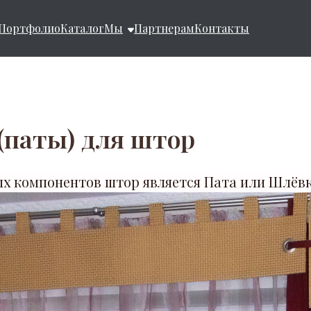
Портфолио
Каталог
Мы
Партнерам
Контакты
(паты) для штор
х компонентов штор является Пата или Шлёвк