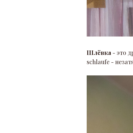
Шлёвка
- это 
schlaufe - неза