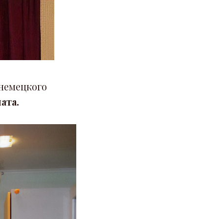
 немецкого
ата.