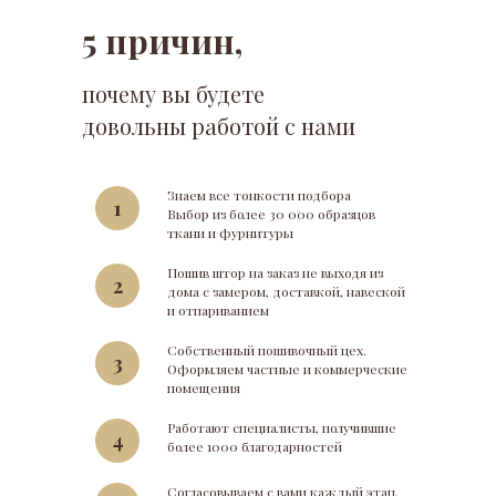
5 причин,
почему вы будете
довольны работой с нами
Знаем все тонкости подбора
1
Выбор из более 30 000 образцов
ткани и фурнитуры
Пошив штор на заказ не выходя из
2
дома с замером, доставкой, навеской
и отпариванием
Собственный пошивочный цех.
3
Оформляем частные и коммерческие
помещения
Работают специалисты, получившие
4
более 1000 благодарностей
Согласовываем с вами каждый этап,