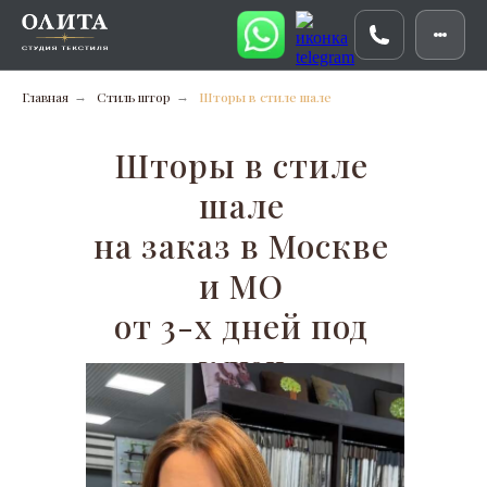
Главная
Стиль штор
Шторы в стиле шале
→
→
Шторы в стиле
шале
на заказ в Москве
и МО
от 3-х дней под
ключ