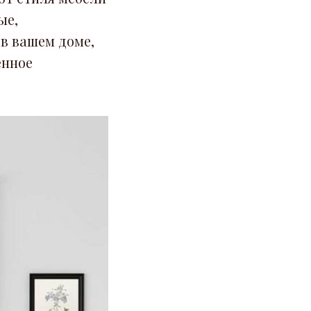
ые,
в вашем доме,
енное