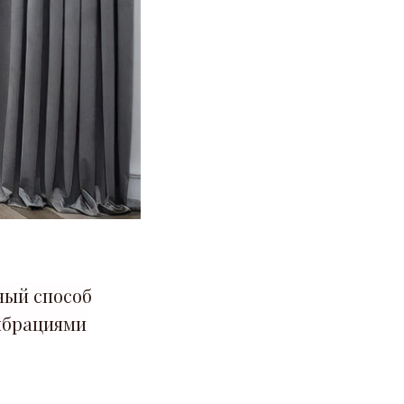
ный способ
ибрациями