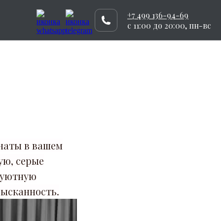
+7 499 136-94-69
c 11:00 до 20:00, пн-вс
наты в вашем
ую, серые
 уютную
зысканность.