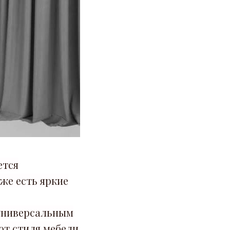
ется
же есть яркие
 универсальным
от стиля мебели