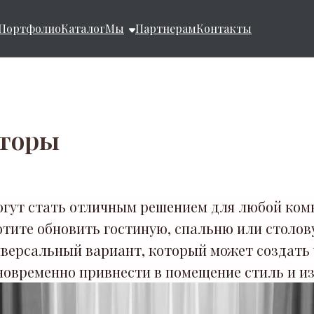
Портфолио
Каталог
Мы
Партнерам
Контакты
торы
гут стать отличным решением для любой ком
отите обновить гостиную, спальню или столов
иверсальный вариант, который может создать
новременно привнести в помещение стиль и и