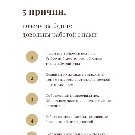
5 причин,
почему вы будете
довольны работой с нами
Знаем все тонкости подбора
1
Выбор из более 30 000 образцов
ткани и фурнитуры
Пошив штор на заказ не выходя из
2
дома с замером, доставкой, навеской
и отпариванием
Собственный пошивочный цех.
3
Оформляем частные и коммерческие
помещения
Работают специалисты, получившие
4
более 1000 благодарностей
Согласовываем с вами каждый этап,