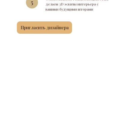
5
делаем 3D эскизы интерьера с
вашими будущими шторами
Пригласить дизайнера