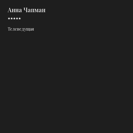
Анна Чапман
⭑⭑⭑⭑⭑
Телеведущая