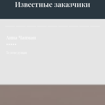
Известные заказчики
Анна Чапман
⭑⭑⭑⭑⭑
Телеведущая