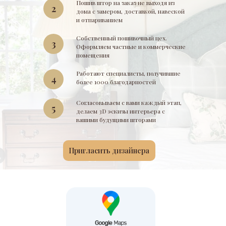
Пошив штор на заказ не выходя из
2
дома с замером, доставкой, навеской
и отпариванием
Собственный пошивочный цех.
3
Оформляем частные и коммерческие
помещения
Работают специалисты, получившие
4
более 1000 благодарностей
Согласовываем с вами каждый этап,
5
делаем 3D эскизы интерьера с
вашими будущими шторами
Пригласить дизайнера