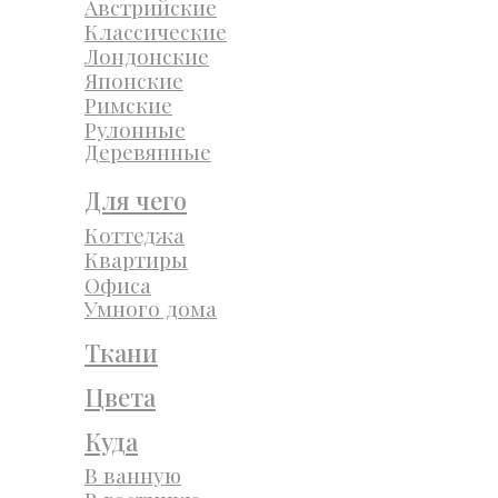
Австрийские
Классические
Лондонские
Японские
Римские
Рулонные
Деревянные
Для чего
Коттеджа
Квартиры
Офиса
Умного дома
Ткани
Цвета
Куда
В ванную