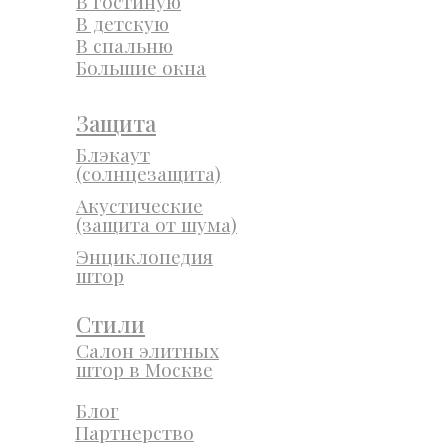
В гостиную
В детскую
В спальню
Большие окна
Защита
Блэкаут
(солнцезащита)
Акустические
(защита от шума)
Энциклопедия
штор
Стили
Салон элитных
штор в Москве
Блог
Партнерство