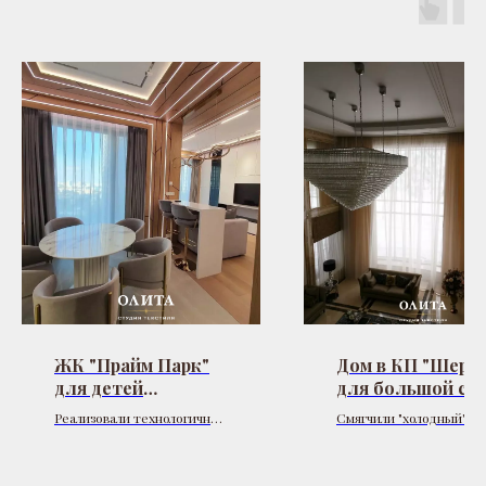
ЖК "Прайм Парк"
Дом в КП "Шерву
для детей
для большой се
заказчика
Реализовали технологичное
Смягчили "холодный"
решение с полным
интерьер дома 2000 м?
затемнением blackout и
обилием камня, добави
бесшумными
уют. Для лестницы