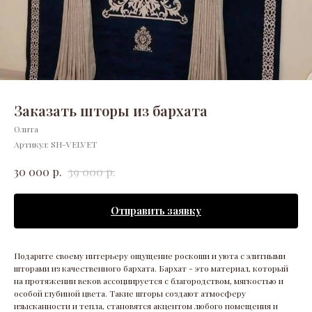
Заказать шторы из бархата
Олита
Артикул:
SH-VELVET
р.
р.
30 000
39 000
Отправить заявку
Подарите своему интерьеру ощущение роскоши и уюта с элитными
шторами из качественного бархата. Бархат - это материал, который
на протяжении веков ассоциируется с благородством, мягкостью и
особой глубиной цвета. Такие шторы создают атмосферу
изысканности и тепла, становятся акцентом любого помещения и