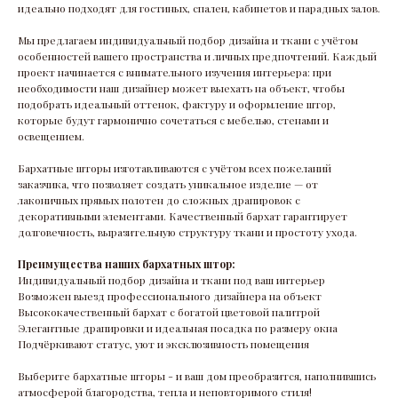
идеально подходят для гостиных, спален, кабинетов и парадных залов.
Мы предлагаем индивидуальный подбор дизайна и ткани с учётом
особенностей вашего пространства и личных предпочтений. Каждый
проект начинается с внимательного изучения интерьера: при
необходимости наш дизайнер может выехать на объект, чтобы
подобрать идеальный оттенок, фактуру и оформление штор,
которые будут гармонично сочетаться с мебелью, стенами и
освещением.
Бархатные шторы изготавливаются с учётом всех пожеланий
заказчика, что позволяет создать уникальное изделие — от
лаконичных прямых полотен до сложных драпировок с
декоративными элементами. Качественный бархат гарантирует
долговечность, выразительную структуру ткани и простоту ухода.
Преимущества наших бархатных штор:
Индивидуальный подбор дизайна и ткани под ваш интерьер
Возможен выезд профессионального дизайнера на объект
Высококачественный бархат с богатой цветовой палитрой
Элегантные драпировки и идеальная посадка по размеру окна
Подчёркивают статус, уют и эксклюзивность помещения
Выберите бархатные шторы - и ваш дом преобразится, наполнившись
атмосферой благородства, тепла и неповторимого стиля!