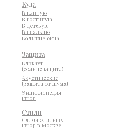
Куда
В ванную
В гостиную
В детскую
В спальню
Большие окна
Защита
Блэкаут
(солнцезащита)
Акустические
(защита от шума)
Энциклопедия
штор
Стили
Салон элитных
штор в Москве