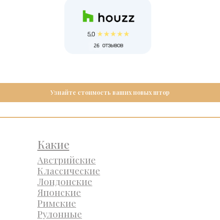
Узнайте стоимость ваших новых штор
Какие
Австрийские
Классические
Лондонские
Японские
Римские
Рулонные