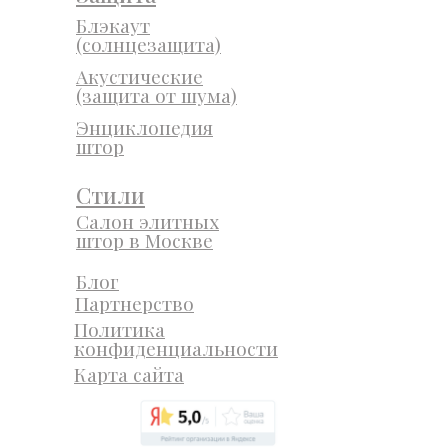
Блэкаут
(солнцезащита)
Акустические
(защита от шума)
Энциклопедия
штор
Стили
Салон элитных
штор в Москве
Блог
Партнерство
Политика
конфиденциальности
Карта сайта