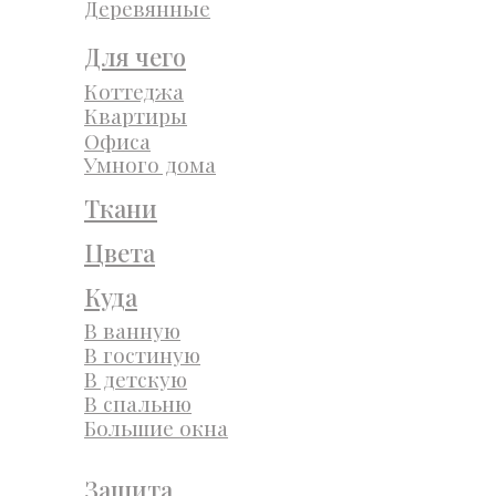
Деревянные
Для чего
Коттеджа
Квартиры
Офиса
Умного дома
Ткани
Цвета
Куда
В ванную
В гостиную
В детскую
В спальню
Большие окна
Защита