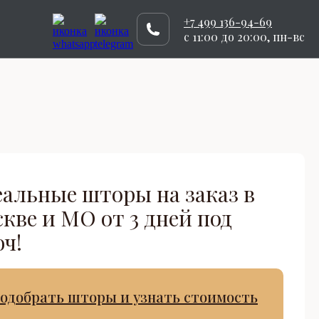
+7 499 136-94-69
c 11:00 до 20:00, пн-вс
альные шторы на заказ в
кве и МО от 3 дней под
ч!
одобрать шторы и узнать стоимость