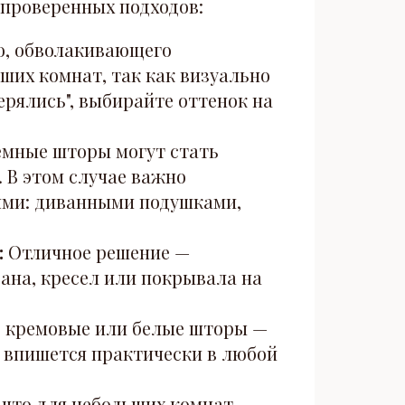
 проверенных подходов:
о, обволакивающего
ших комнат, так как визуально
ерялись", выбирайте оттенок на
емные шторы могут стать
 В этом случае важно
ями: диванными подушками,
:
Отличное решение —
ана, кресел или покрывала на
, кремовые или белые шторы —
 впишется практически в любой
что для небольших комнат