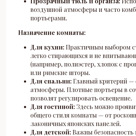
Прозрачный тюль и органза:
Испо
воздушной атмосферы и часто ком
портьерами.
Назначение комнаты:
Для кухни:
Практичным выбором ст
легко стирающихся и не впитываю
(например, полиэстер, хлопок с пр
или римские шторы.
Для спальни:
Главный критерий — 
атмосферы. Плотные портьеры в со
позволят регулировать освещение.
Для гостиной:
Здесь можно прояви
общего стиля комнаты — от роскош
лаконичных японских панелей.
Для детской:
Важны безопасность 