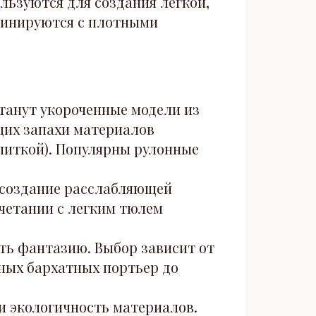
льзуются для создания легкой,
бинируются с плотными
анут укороченные модели из
щих запахи материалов
опиткой). Популярны рулонные
создание расслабляющей
четании с легким тюлем
ть фантазию. Выбор зависит от
ных бархатных портьер до
и экологичность материалов.