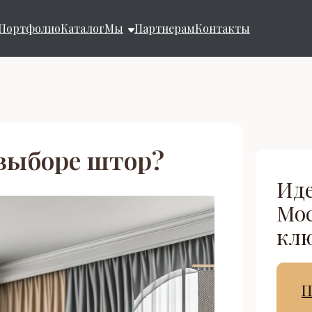
Портфолио
Каталог
Мы
Партнерам
Контакты
 выборе штор?
Иде
Мос
клю
П