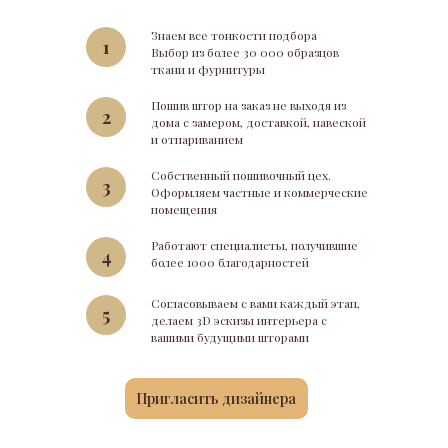
Знаем все тонкости подбора
1
Выбор из более 30 000 образцов
ткани и фурнитуры
Пошив штор на заказ не выходя из
2
дома с замером, доставкой, навеской
и отпариванием
Собственный пошивочный цех.
3
Оформляем частные и коммерческие
помещения
Работают специалисты, получившие
4
более 1000 благодарностей
Согласовываем с вами каждый этап,
5
делаем 3D эскизы интерьера с
вашими будущими шторами
Пригласить дизайнера