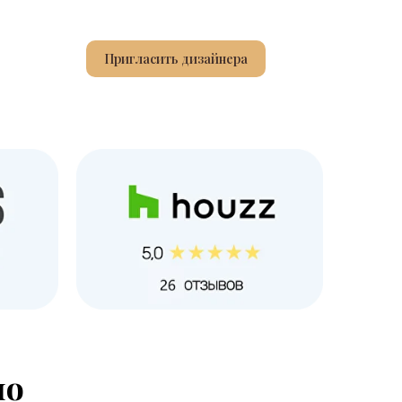
Пригласить дизайнера
ио