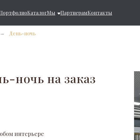
Портфолио
Каталог
Мы
Партнерам
Контакты
День-ночь
→
ь-ночь на заказ
любом интерьере